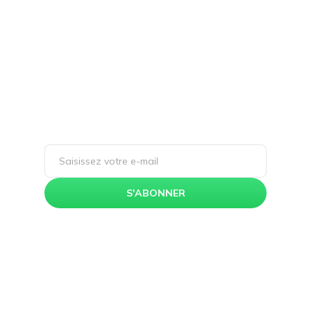
informé(e) !
Inscrivez-vous à notre newsletter et
découvrez les dernières tendances en
design UX/UI, enrichissez votre expertise
avec nos articles de blog captivants, et
accédez à des ressources exclusives pour
perfectionner vos compétences.