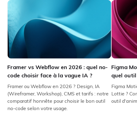
Framer vs Webflow en 2026 : quel no-
Figma Moti
code choisir face à la vague IA ?
quel outi
Framer ou Webflow en 2026 ? Design, IA
Figma Motio
(Wireframer, Workshop), CMS et tarifs : notre
Lottie ? Co
comparatif honnête pour choisir le bon outil
outil d'ani
no-code selon votre usage.
Restez inspiré(e) et