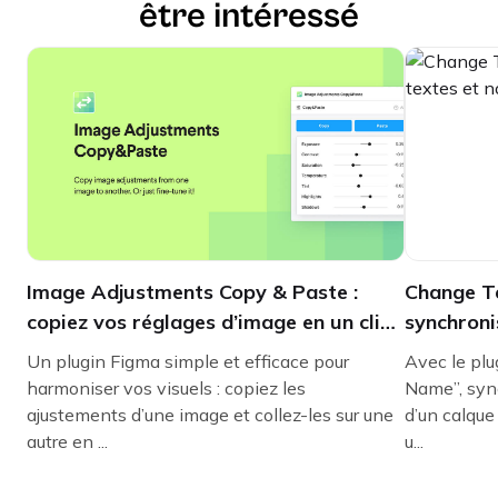
être intéressé
Image Adjustments Copy & Paste :
Change Te
copiez vos réglages d’image en un clic
synchroni
sur Figma
dans Fig
Un plugin Figma simple et efficace pour
Avec le pl
harmoniser vos visuels : copiez les
Name”, sync
ajustements d’une image et collez-les sur une
d’un calque
autre en ...
u...