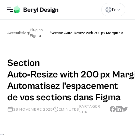
Fr
Plugins
Acceuil
/
Blog
/
/
Section Auto‑Resize with 200 px Margin : Automatisez l’espacement de vos sections dans Figma
Figma
Section
Auto‑Resize with 200 px Margi
Automatisez l’espacement
de vos sections dans Figma
PARTAGER
28 NOVEMBRE 2025
2
MINUTES
SUR