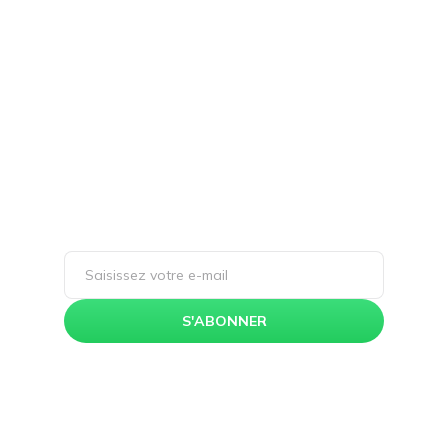
Restez inspiré(e) et
informé(e) !
Inscrivez-vous à notre newsletter et
découvrez les dernières tendances en
design UX/UI, enrichissez votre expertise
avec nos articles de blog captivants, et
accédez à des ressources exclusives pour
perfectionner vos compétences.