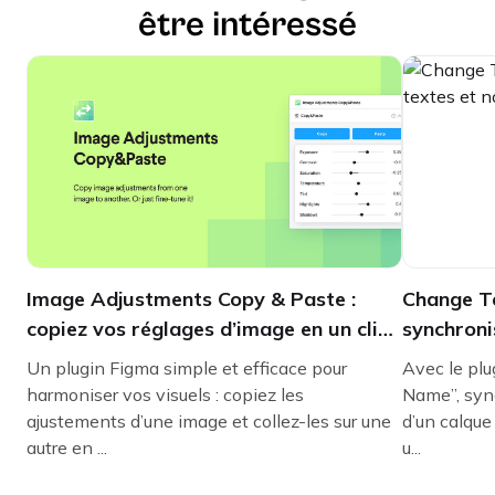
être intéressé
Image Adjustments Copy & Paste :
Change Te
copiez vos réglages d’image en un clic
synchroni
sur Figma
dans Fig
Un plugin Figma simple et efficace pour
Avec le pl
harmoniser vos visuels : copiez les
Name”, sync
ajustements d’une image et collez-les sur une
d’un calque
autre en ...
u...