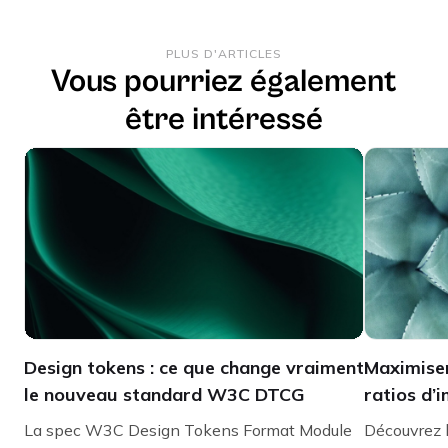
PLUS D'ARTICLES
Vous pourriez également
être intéressé
Design tokens : ce que change vraiment
Maximiser
le nouveau standard W3C DTCG
ratios d’
la concep
La spec W3C Design Tokens Format Module
Découvrez l