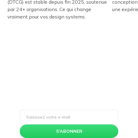
(DTCG) est stable depuis fin 2025, soutenue
conception 
par 24+ organisations. Ce qui change
une expérien
vraiment pour vos design systems.
Restez inspiré(e) et
informé(e) !
Inscrivez-vous à notre newsletter et
découvrez les dernières tendances en
design UX/UI, enrichissez votre expertise
avec nos articles de blog captivants, et
accédez à des ressources exclusives pour
perfectionner vos compétences.