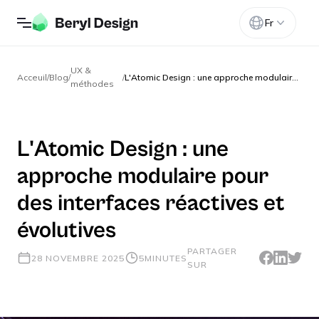
Fr
UX &
Acceuil
/
Blog
/
/
L'Atomic Design : une approche modulaire pour des interfaces réactives et évolutives
méthodes
L'Atomic Design : une
approche modulaire pour
des interfaces réactives et
évolutives
PARTAGER
28 NOVEMBRE 2025
5
MINUTES
SUR