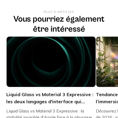
PLUS D'ARTICLES
Vous pourriez également
être intéressé
Liquid Glass vs Material 3 Expressive :
Tendances
les deux langages d'interface qui
l’immersio
redéfinissent 2026
précision
Liquid Glass vs Material 3 Expressive : la
Découvrez 
stabilité invisible d'Apple face à la physique
de 2026 : i